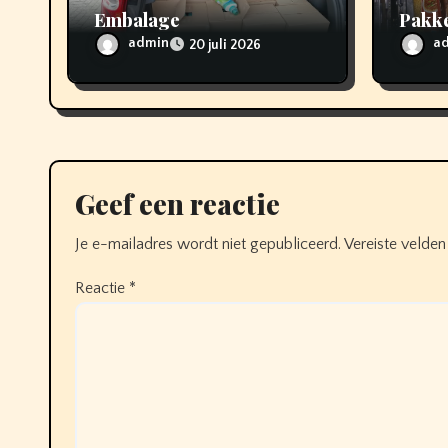
Embalage
Pakke
i
admin
a
20 juli 2026
e
Geef een reactie
Je e-mailadres wordt niet gepubliceerd.
Vereiste velde
Reactie
*