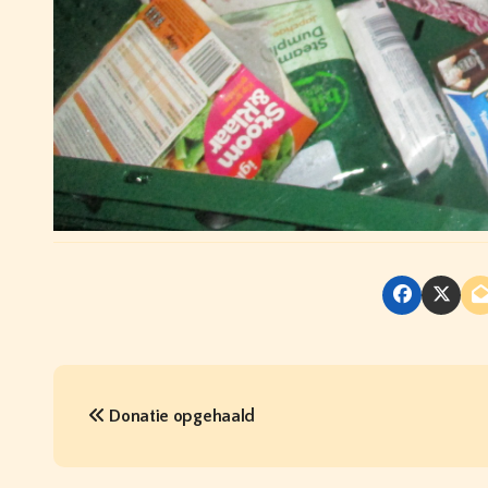
B
Donatie opgehaald
e
r