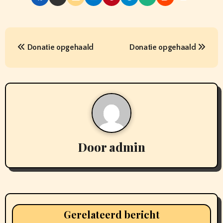
B
Donatie opgehaald
Donatie opgehaald
e
r
i
c
h
Door
admin
t
n
a
Gerelateerd bericht
v