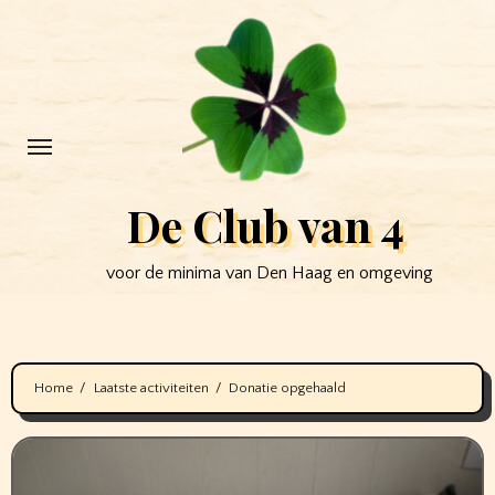
Ga
naar
de
inhoud
De Club van 4
voor de minima van Den Haag en omgeving
Home
Laatste activiteiten
Donatie opgehaald