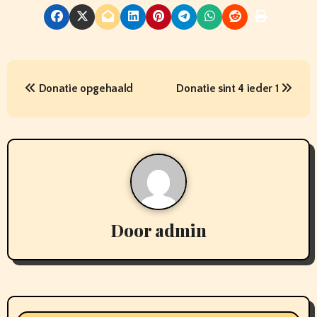
B
Donatie opgehaald
Donatie sint 4 ieder 1
e
r
i
c
h
Door
admin
t
n
a