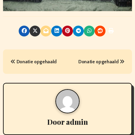
B
Donatie opgehaald
Donatie opgehaald
e
r
i
c
h
Door
admin
t