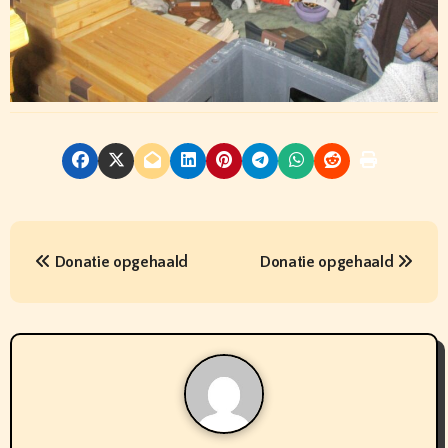
B
Donatie opgehaald
Donatie opgehaald
e
r
i
c
h