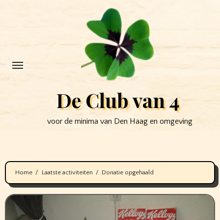
Ga
naar
de
inhoud
De Club van 4
voor de minima van Den Haag en omgeving
Home
Laatste activiteiten
Donatie opgehaald