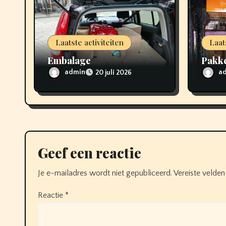
g
a
t
Laatste activiteiten
Laat
Embalage
Pakke
i
admin
a
20 juli 2026
e
Geef een reactie
Je e-mailadres wordt niet gepubliceerd.
Vereiste velde
Reactie
*