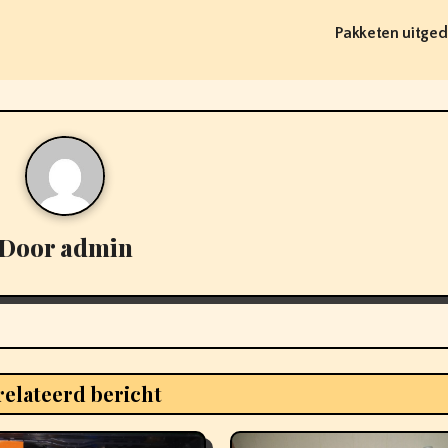
Pakketen uitge
Door
admin
elateerd bericht